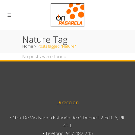
Nature Tag
Home
>
Posts tagged "Nature"
No posts were found.
Dirección
• Ctra. De Vicalvaro a Estación de O´Donnell, 2 Edif. A, Plt.
4º- L
• Teléfono: 917 482 245